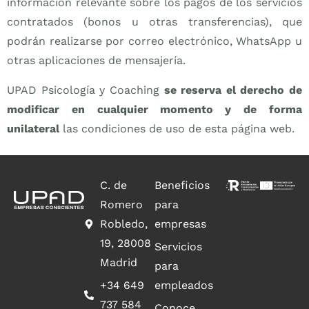
información relevante sobre los pagos de los servicios
contratados (bonos u otras transferencias), que
podrán realizarse por correo electrónico, WhatsApp u
otras aplicaciones de mensajería.
UPAD Psicología y Coaching
se reserva el derecho de
modificar en cualquier momento y de forma
unilateral
las condiciones de uso de esta página web.
C. de
Beneficios
Romero
para
Robledo,
empresas
19, 28008
Servicios
Madrid
para
+34 649
empleados
737 584
Conoce